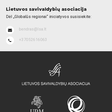
Lietuvos savivaldybių asociacija
Dėl „Globalūs regionai“ iniciatyvos susisiekite:
bendras@lsa.lt
+37052616063