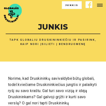
JUNKIS
JUNKIS
TAPK GLOBALIU DRUSKININKIEČIU IR PASIRINK,
KAIP NORI ĮSILIETI Į BENDRUOMENĘ
Norime, kad Druskininkų savivaldybė būtų globali,
todėl kviečiame Druskininkiečius jungtis ir palaikyti
ryšį su savo kraštu. Gal turi savo viziją ir idėją
Druskininkams? Gal galvoji grįžti ir kurti savo
verslą? O gal nori tapti Druskininkų