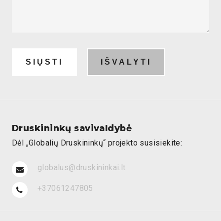
Druskininkų savivaldybė
Dėl „Globalių Druskininkų“ projekto susisiekite:
globalus@druskininkai.lt
+37061247805